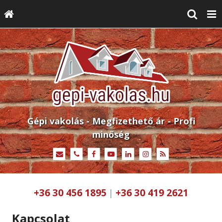
Gépi vakolás - Megfizethető ár - Profi
minőség
+36 30 456 1895
+36 30 419 2621
|
Kapcsolat