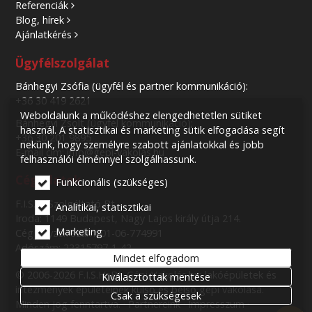
Referenciák
Blog, hírek
Ajánlatkérés
Ügyfélszolgálat
Bánhegyi Zsófia (ügyfél és partner kommunikáció):
+36 30 419 2621
Weboldalunk a működéshez elengedhetetlen sütiket
Bánhegyi Zsolt (ügyfél kommunikáció):
használ. A statisztikai és marketing sütik elfogadása segít
+36 30 201 9895
nekünk, hogy személyre szabott ajánlatokkal és jobb
E-mail cím: info@gepi-vakolas.hu
felhasználói élménnyel szolgálhassunk.
Cégadatok
Funkcionális (szükséges)
F.I.S.H. Szolgáltató Bt.
Analitikai, statisztikai
Iroda: 1149 Budapest, Nagy Lajos király útja 214.
Marketing
Cégjegyzék szám: 01-06-774991
Adószám: 22315797-1-42
Mindet elfogadom
© 2006-2026 F.I.S.H. Bt. Gépi-Vakolás.hu: lakóépületek és
Kiválasztottak mentése
intézmények épületeinek külső és belső gépi vakolása.
Csak a szükségesek
Minden jog fenntartva.
Partnereink
Impresszum