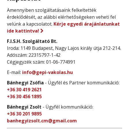
Amennyiben szolgáltatásaink felkeltették
érdeklődését, az alábbi elérhetőségeken veheti fel
velünk a kapcsolatot.
Kérje egyedi árajánlatunkat
ide kattintva!
F.I.S.H. Szolgáltató Bt.
Iroda: 1149 Budapest, Nagy Lajos király útja 212-214.
Adószám: 22315797-1-42
Cégjegyzék szám: 01-06-774991
E-mail:
info@gepi-vakolas.hu
Bánhegyi Zsófia
- Ügyfél és Partner kommunikáció:
+36 30 419 2621
+36 30 456 1895
Bánhegyi Zsolt
- Ügyfél kommunikáció:
+36 30 201 9895
banhegyizsolt.cm@gmail.com