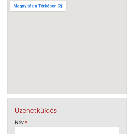
Üzenetküldés
-
Név
*