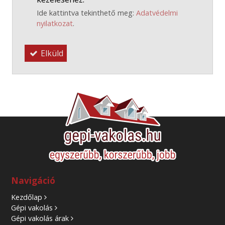
Ide kattintva tekinthető meg:
Adatvédelmi
nyilatkozat
.
Elküld
Navigáció
Kezdőlap
Gépi vakolás
Gépi vakolás árak