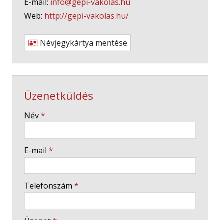
E-mail:
info@gepi-vakolas.hu
Web:
http://gepi-vakolas.hu/
Névjegykártya mentése
Üzenetküldés
-
Név
*
-
E-mail
*
-
Telefonszám
*
-