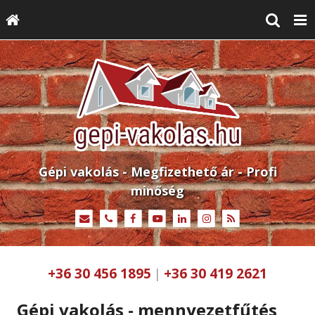
Gépi vakolás - Megfizethető ár - Profi
minőség
+36 30 456 1895
+36 30 419 2621
|
Gépi vakolás - mennyezetfűtés