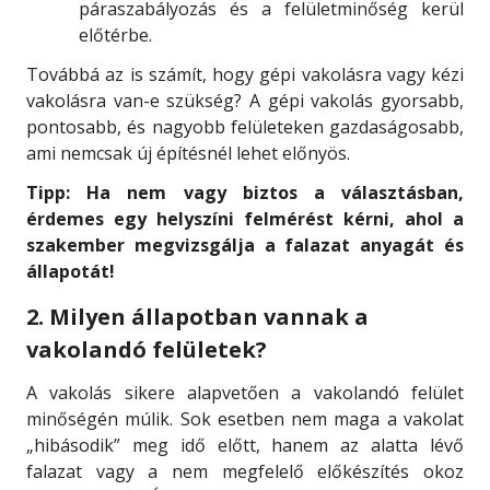
páraszabályozás és a felületminőség kerül
előtérbe.
Továbbá az is számít, hogy gépi vakolásra vagy kézi
vakolásra van-e szükség? A gépi vakolás gyorsabb,
pontosabb, és nagyobb felületeken gazdaságosabb,
ami nemcsak új építésnél lehet előnyös.
Tipp: Ha nem vagy biztos a választásban,
érdemes egy helyszíni felmérést kérni, ahol a
szakember megvizsgálja a falazat anyagát és
állapotát!
2. Milyen állapotban vannak a
vakolandó felületek?
A vakolás sikere alapvetően a vakolandó felület
minőségén múlik. Sok esetben nem maga a vakolat
„hibásodik” meg idő előtt, hanem az alatta lévő
falazat vagy a nem megfelelő előkészítés okoz