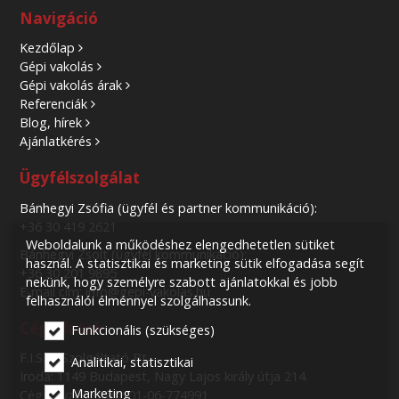
Navigáció
Kezdőlap
Gépi vakolás
Gépi vakolás árak
Referenciák
Blog, hírek
Ajánlatkérés
Ügyfélszolgálat
Bánhegyi Zsófia (ügyfél és partner kommunikáció):
+36 30 419 2621
Weboldalunk a működéshez elengedhetetlen sütiket
Bánhegyi Zsolt (ügyfél kommunikáció):
használ. A statisztikai és marketing sütik elfogadása segít
+36 30 201 9895
nekünk, hogy személyre szabott ajánlatokkal és jobb
E-mail cím: info@gepi-vakolas.hu
felhasználói élménnyel szolgálhassunk.
Cégadatok
Funkcionális (szükséges)
F.I.S.H. Szolgáltató Bt.
Analitikai, statisztikai
Iroda: 1149 Budapest, Nagy Lajos király útja 214.
Marketing
Cégjegyzék szám: 01-06-774991