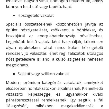
lehetővé, nagyon sima, homogén felületet ad, amely
könnyen festhető vagy tapétázható.
Hőszigetelő vakolat
Speciális összetételének köszönhetően javítja az
épület hőszigetelését, csökkenti a hőhidakat, és
hozzájárul az energiahatékonyság növeléséhez.
Leginkább külső vakolatként használják, különösen
olyan épületeken, ahol nincs külön hőszigetelő
rendszer. Jó választás lehet régi falazatok utólagos
hőszigetelésére is, ahol a külső szigetelés nehezen
megoldható.
Szilikát vagy szilikon vakolat
Modern, prémium kategóriás vakolatok, amelyeket
elsősorban homlokzatokon alkalmaznak. Kiemelkedő
víztaszító képességgel és ugyanakkor kiváló
páraáteresztéssel rendelkeznek, így segítik a fal
"lélegzését", miközben megakadályozzák a