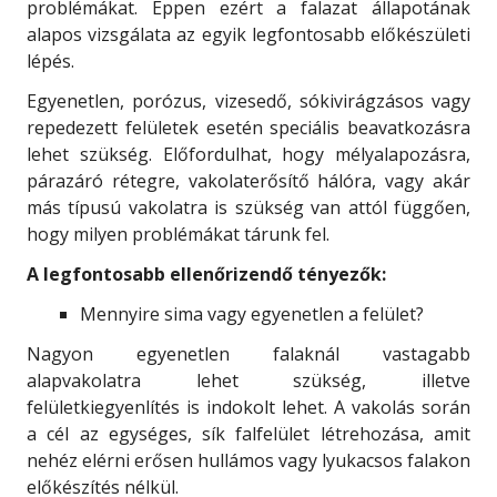
problémákat. Éppen ezért a falazat állapotának
alapos vizsgálata az egyik legfontosabb előkészületi
lépés.
Egyenetlen, porózus, vizesedő, sókivirágzásos vagy
repedezett felületek esetén speciális beavatkozásra
lehet szükség. Előfordulhat, hogy mélyalapozásra,
párazáró rétegre, vakolaterősítő hálóra, vagy akár
más típusú vakolatra is szükség van attól függően,
hogy milyen problémákat tárunk fel.
A legfontosabb ellenőrizendő tényezők:
Mennyire sima vagy egyenetlen a felület?
Nagyon egyenetlen falaknál vastagabb
alapvakolatra lehet szükség, illetve
felületkiegyenlítés is indokolt lehet. A vakolás során
a cél az egységes, sík falfelület létrehozása, amit
nehéz elérni erősen hullámos vagy lyukacsos falakon
előkészítés nélkül.