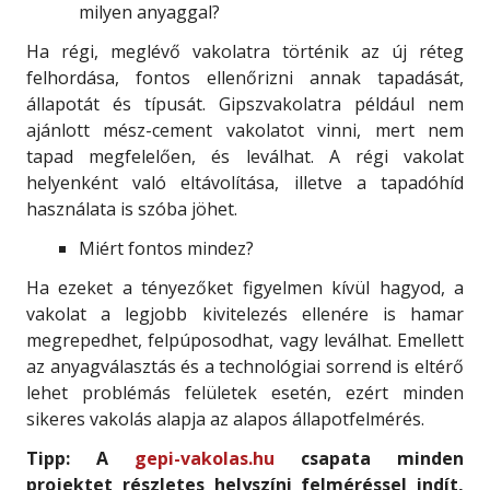
milyen anyaggal?
Ha régi, meglévő vakolatra történik az új réteg
felhordása, fontos ellenőrizni annak tapadását,
állapotát és típusát. Gipszvakolatra például nem
ajánlott mész-cement vakolatot vinni, mert nem
tapad megfelelően, és leválhat. A régi vakolat
helyenként való eltávolítása, illetve a tapadóhíd
használata is szóba jöhet.
Miért fontos mindez?
Ha ezeket a tényezőket figyelmen kívül hagyod, a
vakolat a legjobb kivitelezés ellenére is hamar
megrepedhet, felpúposodhat, vagy leválhat. Emellett
az anyagválasztás és a technológiai sorrend is eltérő
lehet problémás felületek esetén, ezért minden
sikeres vakolás alapja az alapos állapotfelmérés.
Tipp: A
gepi-vakolas.hu
csapata minden
projektet részletes helyszíni felméréssel indít,