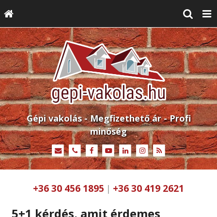
Gépi vakolás - Megfizethető ár - Profi
minőség
+36 30 456 1895
+36 30 419 2621
|
5+1 kérdés, amit érdemes