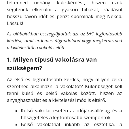
feltenned néhány kulcskérdést, hiszen ezek
segítenek elkerülni a gyakori hibákat, ráadásul
hosszú távon időt és pénzt spórolnak meg Neked.
Lássuk!
Az alábbiakban összegyűjtöttük azt az 5+1 legfontosabb
kérdést, amit érdemes átgondolnod vagy megkérdezned
a kivitelezőtől a vakolás előtt.
1. Milyen típusú vakolásra van
szükségem?
Az első és legfontosabb kérdés, hogy milyen célra
szeretnéd alkalmazni a vakolatot? Különbséget kell
tenni külső és belső vakolás között, hiszen az
anyaghasználat és a kivitelezési mód is eltérő.
Külső vakolat esetén az időjárásállóság és a
hőszigetelés a legfontosabb szempontok.
Belső vakolatnál inkább az esztétika, a