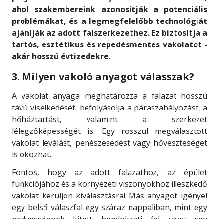
ahol szakembereink azonosítják a potenciális
problémákat, és a legmegfelelőbb technológiát
ajánlják az adott falszerkezethez. Ez biztosítja a
tartós, esztétikus és repedésmentes vakolatot -
akár hosszú évtizedekre.
3. Milyen vakoló anyagot válasszak?
A vakolat anyaga meghatározza a falazat hosszú
távú viselkedését, befolyásolja a páraszabályozást, a
hőháztartást, valamint a szerkezet
lélegzőképességét is. Egy rosszul megválasztott
vakolat leválást, penészesedést vagy hőveszteséget
is okozhat.
Fontos, hogy az adott falazathoz, az épület
funkciójához és a környezeti viszonyokhoz illeszkedő
vakolat kerüljön kiválasztásra! Más anyagot igényel
egy belső válaszfal egy száraz nappaliban, mint egy
nedvességnek kitett homlokzati fal vagy egy