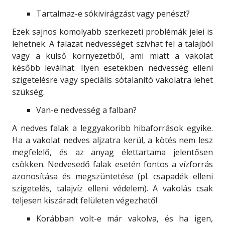
Tartalmaz-e sókivirágzást vagy penészt?
Ezek sajnos komolyabb szerkezeti problémák jelei is
lehetnek. A falazat nedvességet szívhat fel a talajból
vagy a külső környezetből, ami miatt a vakolat
később leválhat. Ilyen esetekben nedvesség elleni
szigetelésre vagy speciális sótalanító vakolatra lehet
szükség.
Van-e nedvesség a falban?
A nedves falak a leggyakoribb hibaforrások egyike.
Ha a vakolat nedves aljzatra kerül, a kötés nem lesz
megfelelő, és az anyag élettartama jelentősen
csökken. Nedvesedő falak esetén fontos a vízforrás
azonosítása és megszüntetése (pl. csapadék elleni
szigetelés, talajvíz elleni védelem). A vakolás csak
teljesen kiszáradt felületen végezhető!
Korábban volt-e már vakolva, és ha igen,