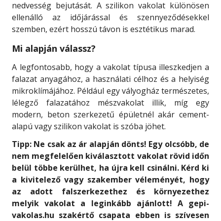
nedvesség bejutását. A szilikon vakolat különösen
ellenálló az időjárással és szennyeződésekkel
szemben, ezért hosszú távon is esztétikus marad.
Mi alapján válassz?
A legfontosabb, hogy a vakolat típusa illeszkedjen a
falazat anyagához, a használati célhoz és a helyiség
mikroklímájához. Például egy vályogház természetes,
lélegző falazatához mészvakolat illik, míg egy
modern, beton szerkezetű épületnél akár cement-
alapú vagy szilikon vakolat is szóba jöhet.
Tipp: Ne csak az ár alapján dönts! Egy olcsóbb, de
nem megfelelően kiválasztott vakolat rövid időn
belül többe kerülhet, ha újra kell csinálni. Kérd ki
a kivitelező vagy szakember véleményét, hogy
az adott falszerkezethez és környezethez
melyik vakolat a leginkább ajánlott! A gepi-
vakolas.hu szakértő csapata ebben is szívesen