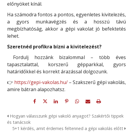
előnyöket kínál.
Ha számodra fontos a pontos, egyenletes kivitelezés,
a gyors munkavégzés és a hosszú távú
megbízhatóság, akkor a gépi vakolat jó befektetés
lehet.
Szeretnéd profikra bízni a kivitelezést?
Fordulj hozzánk bizalommal – több éves
tapasztalattal, korszerű gépparkkal, gyors
határidőkkel és korrekt árazással dolgozunk.
👉
https://gepi-vakolas.hu/
– Szakszerű gépi vakolás,
amire bátran alapozhatsz.
Hogyan válasszunk gépi vakoló anyagot? Szakértői tippek
és tanácsok
5+1 kérdés, amit érdemes feltenned a gépi vakolás előtt