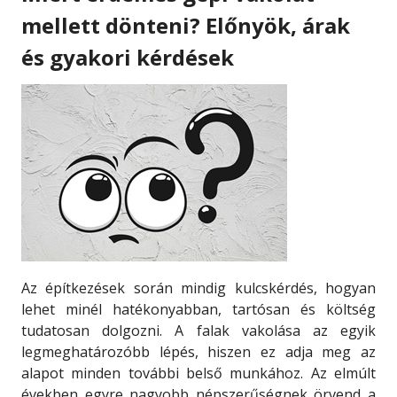
mellett dönteni? Előnyök, árak
és gyakori kérdések
Az építkezések során mindig kulcskérdés, hogyan
lehet minél hatékonyabban, tartósan és költség
tudatosan dolgozni. A falak vakolása az egyik
legmeghatározóbb lépés, hiszen ez adja meg az
alapot minden további belső munkához. Az elmúlt
években egyre nagyobb népszerűségnek örvend a