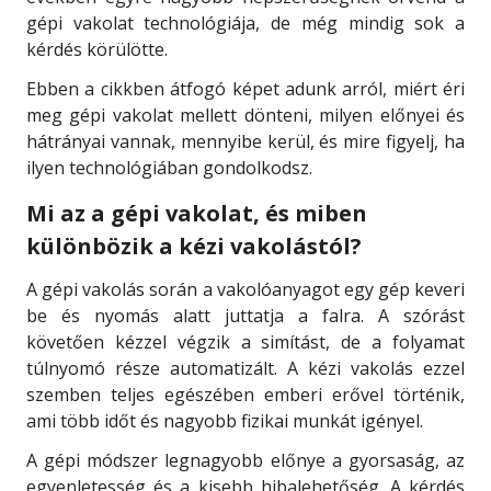
gépi vakolat technológiája, de még mindig sok a
kérdés körülötte.
Ebben a cikkben átfogó képet adunk arról, miért éri
meg gépi vakolat mellett dönteni, milyen előnyei és
hátrányai vannak, mennyibe kerül, és mire figyelj, ha
ilyen technológiában gondolkodsz.
Mi az a gépi vakolat, és miben
különbözik a kézi vakolástól?
A gépi vakolás során a vakolóanyagot egy gép keveri
be és nyomás alatt juttatja a falra. A szórást
követően kézzel végzik a simítást, de a folyamat
túlnyomó része automatizált. A kézi vakolás ezzel
szemben teljes egészében emberi erővel történik,
ami több időt és nagyobb fizikai munkát igényel.
A gépi módszer legnagyobb előnye a gyorsaság, az
egyenletesség és a kisebb hibalehetőség. A kérdés