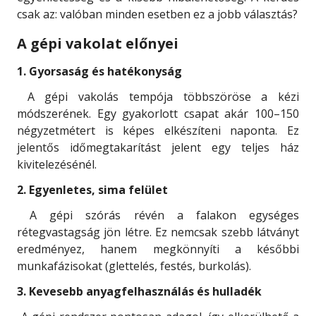
csak az: valóban minden esetben ez a jobb választás?
A gépi vakolat előnyei
1. Gyorsaság és hatékonyság
A gépi vakolás tempója többszöröse a kézi
módszerének. Egy gyakorlott csapat akár 100–150
négyzetmétert is képes elkészíteni naponta. Ez
jelentős időmegtakarítást jelent egy teljes ház
kivitelezésénél.
2. Egyenletes, sima felület
A gépi szórás révén a falakon egységes
rétegvastagság jön létre. Ez nemcsak szebb látványt
eredményez, hanem megkönnyíti a későbbi
munkafázisokat (glettelés, festés, burkolás).
3. Kevesebb anyagfelhasználás és hulladék