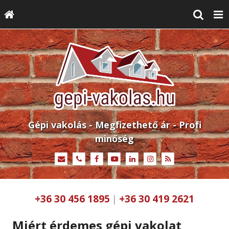
Gépi vakolás - Megfizethető ár - Profi
minőség
+36 30 456 1895
+36 30 419 2621
|
Miért érdemes gépi vakolat