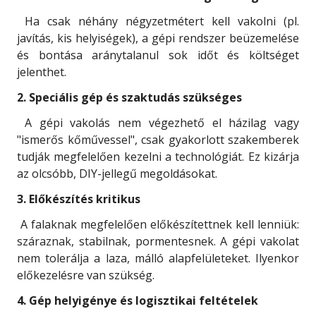
Ha csak néhány négyzetmétert kell vakolni (pl.
javítás, kis helyiségek), a gépi rendszer beüzemelése
és bontása aránytalanul sok időt és költséget
jelenthet.
2. Speciális gép és szaktudás szükséges
A gépi vakolás nem végezhető el házilag vagy
"ismerős kőművessel", csak gyakorlott szakemberek
tudják megfelelően kezelni a technológiát. Ez kizárja
az olcsóbb, DIY-jellegű megoldásokat.
3. Előkészítés kritikus
A falaknak megfelelően előkészítettnek kell lenniük:
száraznak, stabilnak, pormentesnek. A gépi vakolat
nem tolerálja a laza, málló alapfelületeket. Ilyenkor
előkezelésre van szükség.
4. Gép helyigénye és logisztikai feltételek