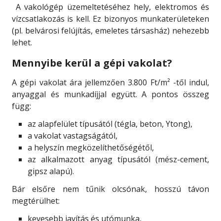
A vakológép üzemeltetéséhez hely, elektromos és
vízcsatlakozás is kell. Ez bizonyos munkaterületeken
(pl. belvárosi felújítás, emeletes társasház) nehezebb
lehet.
Mennyibe kerül a gépi vakolat?
A gépi vakolat ára jellemzően 3.800 Ft/m² -től indul,
anyaggal és munkadíjjal együtt. A pontos összeg
függ:
az alapfelület típusától (tégla, beton, Ytong),
a vakolat vastagságától,
a helyszín megközelíthetőségétől,
az alkalmazott anyag típusától (mész-cement,
gipsz alapú).
Bár elsőre nem tűnik olcsónak, hosszú távon
megtérülhet:
kevesebb javítás és utómunka,