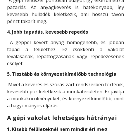
A gépi rendszer pontosan adagol, így elkerülhető a
pazarlás. Az anyagkeverés is hatékonyabb, így
kevesebb hulladék keletkezik, ami hosszú távon
pénzt takarít meg.
4. Jobb tapadás, kevesebb repedés
A géppel kevert anyag homogénebb, és jobban
tapad a felülethez. Ez csökkenti a vakolat
leválásának, lepattogzásának vagy repedezésének
esélyét.
5. Tisztább és környezetkímélőbb technológia
Mivel a keverés és szórás zárt rendszerben történik,
kevesebb por keletkezik a munkaterületen. Ez javítja
a munkakörülményeket, és környezetkímélőbb, mint
a hagyományos eljárás.
A gépi vakolat lehetséges hátrányai
1. Kisebb felületeknél nem mindig éri meg