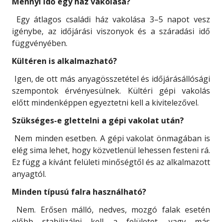
Mennyi idő egy ház vakolása?
Egy átlagos családi ház vakolása 3–5 napot vesz
igénybe, az időjárási viszonyok és a száradási idő
függvényében.
Kültéren is alkalmazható?
Igen, de ott más anyagösszetétel és időjárásállósági
szempontok érvényesülnek. Kültéri gépi vakolás
előtt mindenképpen egyeztetni kell a kivitelezővel.
Szükséges-e glettelni a gépi vakolat után?
Nem minden esetben. A gépi vakolat önmagában is
elég sima lehet, hogy közvetlenül lehessen festeni rá.
Ez függ a kívánt felületi minőségtől és az alkalmazott
anyagtól.
Minden típusú falra használható?
Nem. Erősen málló, nedves, mozgó falak esetén
előbb stabilizálni kell a felületet, vagy más