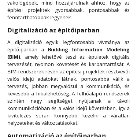
vakológépek, mind hozzájárulnak ahhoz, hogy az
építési projektek gyorsabbak, pontosabbak és
fenntarthatóbbak legyenek.
Digitalizáció az építőiparban
A digitalizáció egyik legfontosabb vívmánya az
építőiparban a
Building Information Modeling
(BIM)
, amely lehetővé teszi az épületek digitális
tervezését, nyomon követését és karbantartását. A
BIM rendszerek révén az építési projektek résztvevői
valós idejű adatokat látnak, pontosabbá válik a
tervezés, jobban megvalósul a kommunikáció, és
kevesebb a hibalehetőség. A felhőalapú rendszerek
szintén nagy segítséget nyújtanak a távoli
kommunikációban és a valós idejű követésben, így a
kivitelezés során könnyebb kezelni a váratlan
helyzeteket és változtatásokat.
Automatizáció az építőiparban