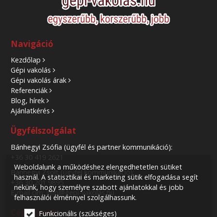
Navigáció
Kezdőlap
Gépi vakolás
Gépi vakolás árak
Referenciák
Blog, hírek
Ajánlatkérés
Ügyfélszolgálat
Bánhegyi Zsófia (ügyfél és partner kommunikáció):
+36 30 419 2621
Weboldalunk a működéshez elengedhetetlen sütiket
Bánhegyi Zsolt (ügyfél kommunikáció):
használ. A statisztikai és marketing sütik elfogadása segít
+36 30 201 9895
nekünk, hogy személyre szabott ajánlatokkal és jobb
E-mail cím: info@gepi-vakolas.hu
felhasználói élménnyel szolgálhassunk.
Cégadatok
Funkcionális (szükséges)