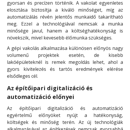
gyorsan és precízen történik. A vakolat egyenletes
elosztása biztosítja a kiváló minőséget, míg az
automatizálás révén jelentős munkaidő takarítható
meg. Ezzel a technológiával nemcsak a munka
minősége javul, hanem a költséghatékonyság is
növekszik, mivel kevesebb élőmunka szükséges.
A gépi vakolás alkalmazása különösen előnyös nagy
volumenű projektek esetén, de kisebb
lakóépületeknél is remek megoldás lehet, ahol a
gyors kivitelezés és tartós eredmények elérése
elsődleges cél.
Az építőipari digitalizáció és
automatizáció előnyei
Az építőipari digitalizáció és automatizáció
egyértelmű előnyöket nyújt a hatékonyság,
költségek és minőség terén. Az új technológiák
alkalmazásával az építkezések nemcsak gyorsabbá