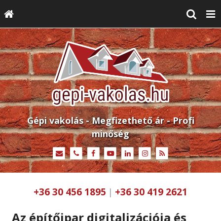
Gépi vakolás - Megfizethető ár - Profi
minőség
+36 30 456 1895
+36 30 419 2621
|
Az építőipar digitalizációja és