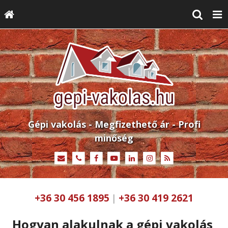
Gépi vakolás - Megfizethető ár - Profi
minőség
+36 30 456 1895
+36 30 419 2621
|
Hogyan alakulnak a gépi vakolás