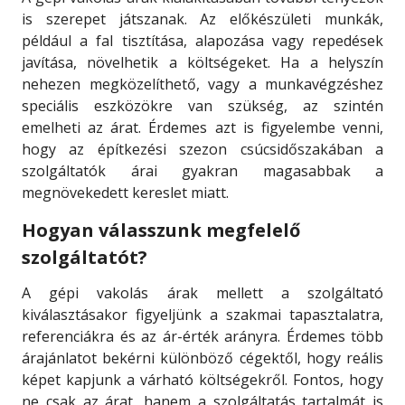
is szerepet játszanak. Az előkészületi munkák,
például a fal tisztítása, alapozása vagy repedések
javítása, növelhetik a költségeket. Ha a helyszín
nehezen megközelíthető, vagy a munkavégzéshez
speciális eszközökre van szükség, az szintén
emelheti az árat. Érdemes azt is figyelembe venni,
hogy az építkezési szezon csúcsidőszakában a
szolgáltatók árai gyakran magasabbak a
megnövekedett kereslet miatt.
Hogyan válasszunk megfelelő
szolgáltatót?
A gépi vakolás árak mellett a szolgáltató
kiválasztásakor figyeljünk a szakmai tapasztalatra,
referenciákra és az ár-érték arányra. Érdemes több
árajánlatot bekérni különböző cégektől, hogy reális
képet kapjunk a várható költségekről. Fontos, hogy
ne csak az árat, hanem a szolgáltatás tartalmát is