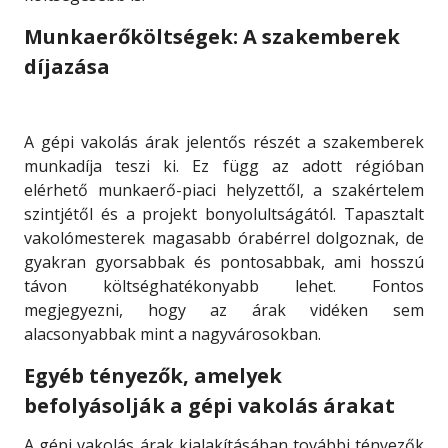
Munkaerőköltségek: A szakemberek
díjazása
A gépi vakolás árak jelentős részét a szakemberek
munkadíja teszi ki. Ez függ az adott régióban
elérhető munkaerő-piaci helyzettől, a szakértelem
szintjétől és a projekt bonyolultságától. Tapasztalt
vakolómesterek magasabb órabérrel dolgoznak, de
gyakran gyorsabbak és pontosabbak, ami hosszú
távon költséghatékonyabb lehet. Fontos
megjegyezni, hogy az árak vidéken sem
alacsonyabbak mint a nagyvárosokban.
Egyéb tényezők, amelyek
befolyásolják a gépi vakolás árakat
A gépi vakolás árak kialakításában további tényezők