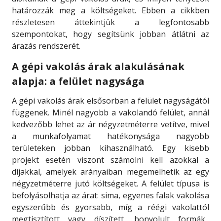
határozzák meg a költségeket. Ebben a cikkben
részletesen áttekintjük a legfontosabb
szempontokat, hogy segítsünk jobban átlátni az
árazás rendszerét.
A gépi vakolás árak alakulásának
alapja: a felület nagysága
A gépi vakolás árak elsősorban a felület nagyságától
függenek. Minél nagyobb a vakolandó felület, annál
kedvezőbb lehet az ár négyzetméterre vetítve, mivel
a munkafolyamat hatékonysága nagyobb
területeken jobban kihasználható. Egy kisebb
projekt esetén viszont számolni kell azokkal a
díjakkal, amelyek arányaiban megemelhetik az egy
négyzetméterre jutó költségeket. A felület típusa is
befolyásolhatja az árat: sima, egyenes falak vakolása
egyszerűbb és gyorsabb, míg a réégi vakolattól
megtisztított vagy díszített, bonyolult formák,