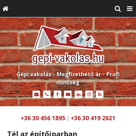
Gépi vakolás - Megfizethető ár - Profi
minőség
+36 30 456 1895
+36 30 419 2621
|
Tél az építőiparban