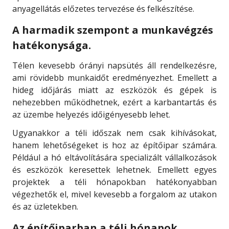
anyagellátás előzetes tervezése és felkészítése.
A harmadik szempont a munkavégzés
hatékonysága.
Télen kevesebb órányi napsütés áll rendelkezésre,
ami rövidebb munkaidőt eredményezhet. Emellett a
hideg időjárás miatt az eszközök és gépek is
nehezebben működhetnek, ezért a karbantartás és
az üzembe helyezés időigényesebb lehet.
Ugyanakkor a téli időszak nem csak kihívásokat,
hanem lehetőségeket is hoz az építőipar számára.
Például a hó eltávolítására specializált vállalkozások
és eszközök keresettek lehetnek. Emellett egyes
projektek a téli hónapokban hatékonyabban
végezhetők el, mivel kevesebb a forgalom az utakon
és az üzletekben.
Az építőiparban a téli hónapok