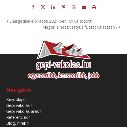
Energetikai előírások 2021-ben: Mi változott?
Megéri a hőszivattyús fűtést választani?
Navigáció
Kezdőlap
Gépi vakolás
Gépi vakolás árak
Referenciák
Blog, hírek