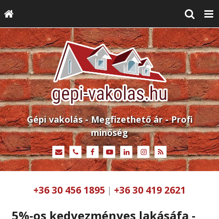
Gépi vakolás - Megfizethető ár - Profi
minőség
+36 30 456 1895
+36 30 419 2621
|
5%-os kedvezményes lakásáfa -