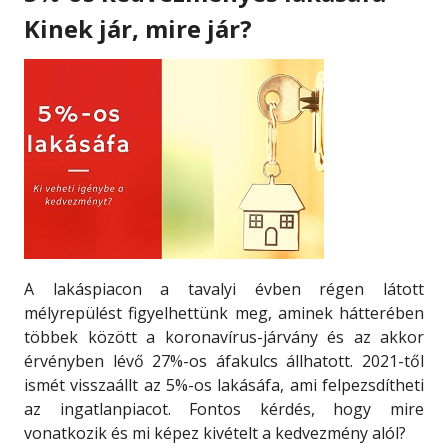
Kinek jár, mire jár?
A lakáspiacon a tavalyi évben régen látott
mélyrepülést figyelhettünk meg, aminek hátterében
többek között a koronavírus-járvány és az akkor
érvényben lévő 27%-os áfakulcs állhatott. 2021-től
ismét visszaállt az 5%-os lakásáfa, ami felpezsdítheti
az ingatlanpiacot. Fontos kérdés, hogy mire
vonatkozik és mi képez kivételt a kedvezmény alól?