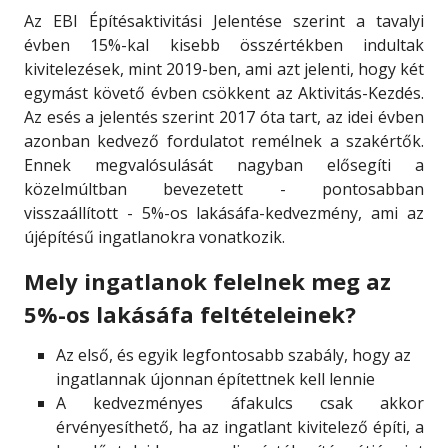
Az EBI Építésaktivitási Jelentése szerint a tavalyi
évben 15%-kal kisebb összértékben indultak
kivitelezések, mint 2019-ben, ami azt jelenti, hogy két
egymást követő évben csökkent az Aktivitás-Kezdés.
Az esés a jelentés szerint 2017 óta tart, az idei évben
azonban kedvező fordulatot remélnek a szakértők.
Ennek megvalósulását nagyban elősegíti a
közelmúltban bevezetett - pontosabban
visszaállított - 5%-os lakásáfa-kedvezmény, ami az
újépítésű ingatlanokra vonatkozik.
Mely ingatlanok felelnek meg az
5%-os lakásáfa feltételeinek?
Az első, és egyik legfontosabb szabály, hogy az
ingatlannak újonnan építettnek kell lennie
A kedvezményes áfakulcs csak akkor
érvényesíthető, ha az ingatlant kivitelező építi, a