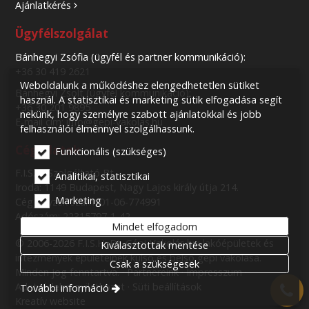
Ajánlatkérés
Ügyfélszolgálat
Bánhegyi Zsófia (ügyfél és partner kommunikáció):
+36 30 419 2621
Weboldalunk a működéshez elengedhetetlen sütiket
Bánhegyi Zsolt (ügyfél kommunikáció):
használ. A statisztikai és marketing sütik elfogadása segít
+36 30 201 9895
nekünk, hogy személyre szabott ajánlatokkal és jobb
E-mail cím: info@gepi-vakolas.hu
felhasználói élménnyel szolgálhassunk.
Cégadatok
Funkcionális (szükséges)
F.I.S.H. Szolgáltató Bt.
Analitikai, statisztikai
Iroda: 1149 Budapest, Nagy Lajos király útja 214.
Marketing
Cégjegyzék szám: 01-06-774991
Adószám: 22315797-1-42
Mindet elfogadom
© 2006-2026 F.I.S.H. Bt. Gépi-Vakolás.hu: lakóépületek és
Kiválasztottak mentése
intézmények épületeinek külső és belső gépi vakolása.
Csak a szükségesek
Minden jog fenntartva.
Partnereink
Impresszum
Adatvédelmi nyilatkozat
Süti beállítások
További információ
Kreatív website