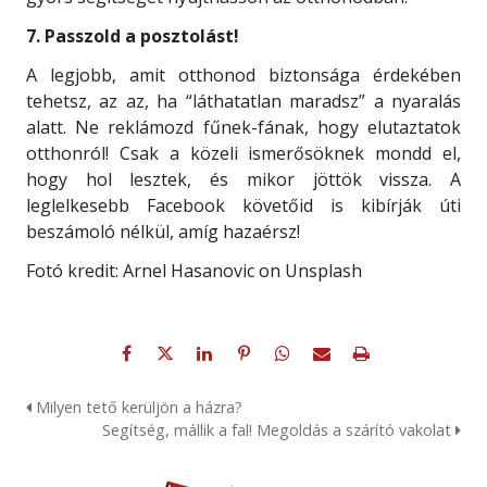
7. Passzold a posztolást!
A legjobb, amit otthonod biztonsága érdekében
tehetsz, az az, ha “láthatatlan maradsz” a nyaralás
alatt. Ne reklámozd fűnek-fának, hogy elutaztatok
otthonról! Csak a közeli ismerősöknek mondd el,
hogy hol lesztek, és mikor jöttök vissza. A
leglelkesebb Facebook követőid is kibírják úti
beszámoló nélkül, amíg hazaérsz!
Fotó kredit: Arnel Hasanovic on Unsplash
Milyen tető kerüljön a házra?
Segítség, mállik a fal! Megoldás a szárító vakolat