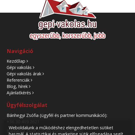
Navigáció
Kezdőlap
Gépi vakolás
Gépi vakolás árak
Referenciák
Blog, hírek
Ajánlatkérés
Ügyfélszolgálat
Bánhegyi Zsófia (ügyfél és partner kommunikáció):
+36 30 419 2621
Weboldalunk a működéshez elengedhetetlen sütiket
Bánhegyi Zsolt (ügyfél kommunikáció):
használ. A statisztikai és marketing sütik elfogadása segít