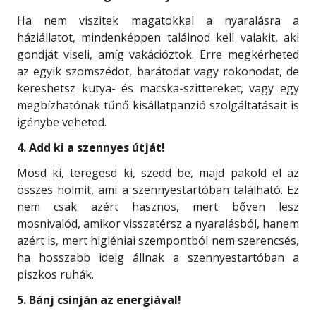
Ha nem viszitek magatokkal a nyaralásra a
háziállatot, mindenképpen találnod kell valakit, aki
gondját viseli, amíg vakációztok. Erre megkérheted
az egyik szomszédot, barátodat vagy rokonodat, de
kereshetsz kutya- és macska-szittereket, vagy egy
megbízhatónak tűnő kisállatpanzió szolgáltatásait is
igénybe veheted.
4. Add ki a szennyes útját!
Mosd ki, teregesd ki, szedd be, majd pakold el az
összes holmit, ami a szennyestartóban található. Ez
nem csak azért hasznos, mert bőven lesz
mosnivalód, amikor visszatérsz a nyaralásból, hanem
azért is, mert higiéniai szempontból nem szerencsés,
ha hosszabb ideig állnak a szennyestartóban a
piszkos ruhák.
5. Bánj csínján az energiával!