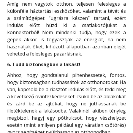
Amíg nem vagytok otthon, teljesen felesleges a
különféle háztartási eszközöket, valamint a tévét és
a számítógépet “ugrásra készen” tartani, ezért
indulás előtt húzd ki a csatlakozójukat a
konnektorból! Nem mindenki tudja, hogy ezek a
gépek akkor is fogyasztják az energiát, ha nem
használják őket, kihúzott állapotban azonban elejét
veheted a felesleges pazarlásnak.
6. Tudd biztonságban a lakást!
Ahhoz, hogy gondtalanul pihenhessetek, fontos,
hogy biztonságban tudhassátok az otthonotokat. Ha
van, kapcsold be a riasztót indulás előtt, és tedd meg
a következő óvintézkedéseket: csukd be az ablakokat
és zárd be az ajtókat, hogy ne juthassanak be
illetéktelenek a lakásodba. Valakinél, akiben tényleg
megbízol, hagyj egy pótkulcsot, hogy vészhelyzet
esetén (mint amilyen például egy váratlan csőtörés)
gyors segítséget nyújthasson az otthonodban.