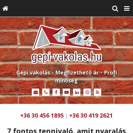
Gépi vakolás - Megfizethető ár - Profi
minőség
+36 30 456 1895
+36 30 419 2621
|
7 fontos tennivaló, amit nyaralás