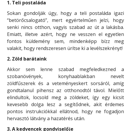
1. Teli postaláda
Sokan gondolják úgy, hogy a teli postaláda igazi
“betörőcsalogató”, mert egyértelműen jelzi, hogy
senki nincs otthon, vagyis szabad az út a lakásba.
Emiatt, illetve azért, hogy ne vesszen el egyetlen
fontos küldemény sem, mindenképp bízz meg
valakit, hogy rendszeresen ürítse ki a levélszekrényt!
2. Zöld barátaink
Akkor sem lenne szabad megfeledkezned a
szobanövények, konyhaablakban nevelt
zöldfűszerek és a veteményeskert sorsáról, amíg
gondtalanul pihensz az otthonodtól távol. Mielőtt
elindultok, locsold meg a zöldeket, így egy kicsit
kevesebb dolga lesz a segítődnek, akit érdemes
pontos instrukciókkal ellátnod, hogy ne fogadjon
hervasztó látvány a hazatérés után.
3. A kedvencek gondviselője