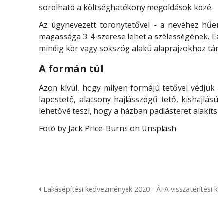
sorolható a költséghatékony megoldások közé.
Az úgynevezett toronytetővel - a nevéhez hűen
magassága 3-4-szerese lehet a szélességének. Ez
mindig kör vagy sokszög alakú alaprajzokhoz tár
A formán túl
Azon kívül, hogy milyen formájú tetővel védjük
lapostető, alacsony hajlásszögű tető, kishajlás
lehetővé teszi, hogy a házban padlásteret alakíts
Fotó by Jack Price-Burns on Unsplash
Lakásépítési kedvezmények 2020 - ÁFA visszatérítési