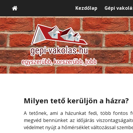
Kezdőlap
Gépi vakolá
Milyen tető kerüljön a házra?
A tetőnek, ami a házunkat fedi, több fontos f
megvéd bennünket az időjárás viszontagságaitól
védelmet nyújt a hőmérséklet változással szembe