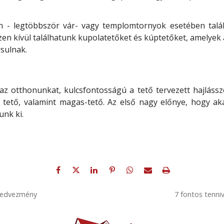
 - legtöbbször vár- vagy templomtornyok esetében talál
en kívül találhatunk kupolatetőket és kúptetőket, amelyek a
sulnak.
 az otthonunkat, kulcsfontosságú a tető tervezett hajlássz
ú tető, valamint magas-tető. Az első nagy előnye, hogy ak
unk ki.
 kedvezmény
7 fontos tenni