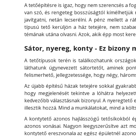
A tetőépítésre is igaz, hogy nem szerencsés a fo
van szó, és rengeteg bosszúságtól kímélhetjük
javítgatni, netán lecserélni. A pénz mellett a 
típusú tető kerüljön a ház tetejére, nem szaba
témának utána olvasni. Azok, akik épp most keres
Sátor, nyereg, konty - Ez bizony
A tetőtípusok terén is találkozhatunk ország
láthatunk úgynevezett sátortetőt, aminek pon
felismerhető, jellegzetessége, hogy négy, hároms
Az újabb építésű házak tetejére sokkal gyakrabb
hogy megjelenését tekintve a lóhátra helyezet
kedvezőbb választásnak bizonyul. A nyeregtető e
illesztik hozzá. Mind a munkálatokat, mind a költ
A kontytető azonos hajlásszögű tetősíkokból épü
azonos vonásai. Nagyon leegyszerűsítve azt mon
kontytető ereszvonala az egész épületnél azono