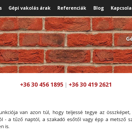
s
Gépi vakolás árak
Referenciák
Blog
Kapcsola
Gé
+36 30 456 1895
+36 30 419 2621
|
unkciója van azon túl, hogy teljessé tegye az összképet,
 - a tűző naptól, a szakadó esőtől vagy épp a metsző szé
n is.