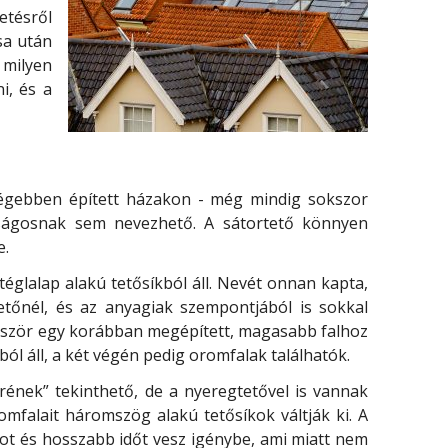
etésről
sa után
 milyen
i, és a
régebben épített házakon - még mindig sokszor
daságosnak sem nevezhető. A sátortető könnyen
e.
églalap alakú tetősíkból áll. Nevét onnan kapta,
etőnél, és az anyagiak szempontjából is sokkal
öbbször egy korábban megépített, magasabb falhoz
ból áll, a két végén pedig oromfalak találhatók.
érének” tekinthető, de a nyeregtetővel is vannak
falait háromszög alakú tetősíkok váltják ki. A
t és hosszabb időt vesz igénybe, ami miatt nem