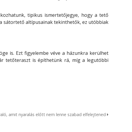
kozhatunk, tipikus ismertetőjegye, hogy a tető
 sátortető altípusainak tekinthetők, ez utóbbiak
öge is. Ezt figyelembe véve a házunkra kerülhet
ár tetőteraszt is építhetünk rá, míg a legutóbbi
való, amit nyaralás előtt nem lenne szabad elfelejtened