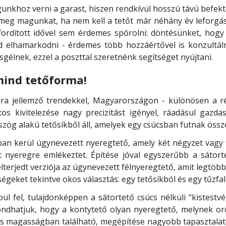
gunkhoz verni a garast, hiszen rendkívül hosszú távú befekt
 meg magunkat, ha nem kell a tetőt már néhány év leforgá
ráfordított idővel sem érdemes spórolni: döntésünket, hogy
d elhamarkodni - érdemes több hozzáértővel is konzultáln
gélnek, ezzel a poszttal szeretnénk segítséget nyújtani.
 mind tetőforma!
okra jellemző trendekkel, Magyarországon - különösen a 
tos kivitelezése nagy precizitást igényel, ráadásul gaz
zög alakú tetősíkből áll, amelyek egy csúcsban futnak össz
an kerül úgynevezett nyeregtető, amely két négyzet vagy t
t nyeregre emlékeztet. Építése jóval egyszerűbb a sátort
lterjedt verziója az úgynevezett félnyeregtető, amit legt
ségeket tekintve okos választás: egy tetősíkból és egy tűzfal
l fel, tulajdonképpen a sátortető csúcs nélküli “kistestv
dhatjuk, hogy a kontytető olyan nyeregtető, melynek orom
s magasságban található, megépítése nagyobb tapasztalato