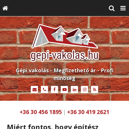
Gépi vakolás - Megfizethető ár - Profi
minőség
+36 30 456 1895
+36 30 419 2621
|
Miért fontos, hogy építész