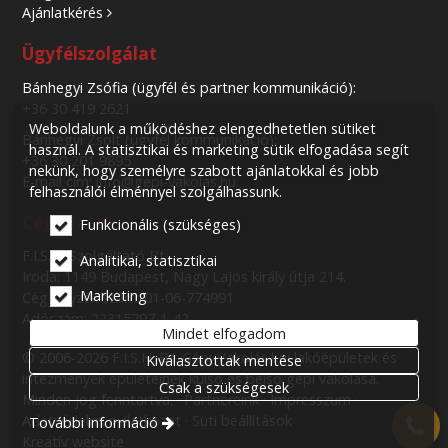
Ajánlatkérés
Ügyfélszolgálat
Bánhegyi Zsófia (ügyfél és partner kommunikáció):
+36 30 419 2621
Weboldalunk a működéshez elengedhetetlen sütiket
Bánhegyi Zsolt (ügyfél kommunikáció):
használ. A statisztikai és marketing sütik elfogadása segít
+36 30 201 9895
nekünk, hogy személyre szabott ajánlatokkal és jobb
E-mail cím: info@gepi-vakolas.hu
felhasználói élménnyel szolgálhassunk.
Cégadatok
Funkcionális (szükséges)
F.I.S.H. Szolgáltató Bt.
Analitikai, statisztikai
Iroda: 1149 Budapest, Nagy Lajos király útja 214.
Marketing
Cégjegyzék szám: 01-06-774991
Adószám: 22315797-1-42
Mindet elfogadom
© 2006-2026 F.I.S.H. Bt. Gépi-Vakolás.hu: lakóépületek és
Kiválasztottak mentése
intézmények épületeinek külső és belső gépi vakolása.
Csak a szükségesek
Minden jog fenntartva.
Partnereink
Impresszum
Adatvédelmi nyilatkozat
Süti beállítások
További információ
Kreatív website