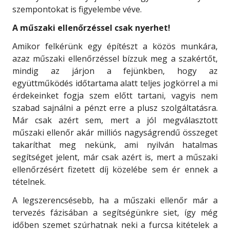
szempontokat is figyelembe véve.
A műszaki ellenőrzéssel csak nyerhet!
Amikor felkérünk egy építészt a közös munkára,
azaz műszaki ellenőrzéssel bízzuk meg a szakértőt,
mindig az járjon a fejünkben, hogy az
együttműködés időtartama alatt teljes jogkörrel a mi
érdekeinket fogja szem előtt tartani, vagyis nem
szabad sajnálni a pénzt erre a plusz szolgáltatásra.
Már csak azért sem, mert a jól megválasztott
műszaki ellenőr akár milliós nagyságrendű összeget
takaríthat meg nekünk, ami nyilván hatalmas
segítséget jelent, már csak azért is, mert a műszaki
ellenőrzésért fizetett díj közelébe sem ér ennek a
tételnek.
A legszerencsésebb, ha a műszaki ellenőr már a
tervezés fázisában a segítségünkre siet, így még
időben szemet szúrhatnak neki a furcsa kitételek a