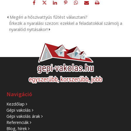
Megéri a hőszivattyús fűtést választani?
Érkezik a nyaralási szezon: ezekkel a feladatokkal számolj a
nyaralód nyitásakor!
Navigáció
Kezdőlap
Gépi vakolás
Gépi vakolás árak
Referenciák
Blog, hírek