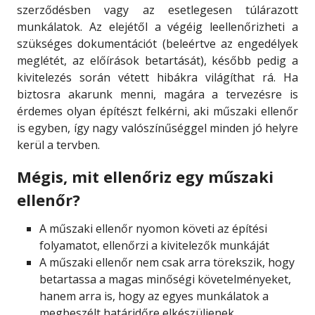
szerződésben vagy az esetlegesen túlárazott
munkálatok. Az elejétől a végéig leellenőrizheti a
szükséges dokumentációt (beleértve az engedélyek
meglétét, az előírások betartását), később pedig a
kivitelezés során vétett hibákra világíthat rá. Ha
biztosra akarunk menni, magára a tervezésre is
érdemes olyan építészt felkérni, aki műszaki ellenőr
is egyben, így nagy valószínűséggel minden jó helyre
kerül a tervben.
Mégis, mit ellenőriz egy műszaki
ellenőr?
A műszaki ellenőr nyomon követi az építési
folyamatot, ellenőrzi a kivitelezők munkáját
A műszaki ellenőr nem csak arra törekszik, hogy
betartassa a magas minőségi követelményeket,
hanem arra is, hogy az egyes munkálatok a
megbeszélt határidőre elkészüljenek