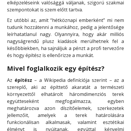
elképzeléseink valósággá váljanak, szigorú szakmai
szempontokat is szem előtt tartva.
Ez utóbbi az, amit “hétköznapi emberként” mi nem
tudunk hozzátenni a munkához, pedig a jelentősége
leírhatatlanul nagy. Olyannyira, hogy akár milliós
nagyságrendű plusz kiadások merülhetnek fel a
későbbiekben, ha sajnáljuk a pénzt a profi tervezőre
és hogy építész is ellenőrizze a munkát.
Mivel foglalkozik egy építész?
Az
építész
– a Wikipedia definíciója szerint – az a
szereplő, aki az építtető akaratát a természeti
környezettől elhatárolt háromdimenziós terek
együtteseként megfogalmazza, egyben
meghatározva azon díszítőelemek, szerkezetek
jellemzőit, amelyek a terek határolására
funkcionálisan alkalmasak, valamint esztétikai
élményt is nyújtanak, egyúttal kényelmi