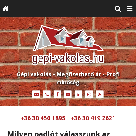
Gépi vakolás - Megfizethető ár - Profi
minőség
+36 30 456 1895
+36 30 419 2621
|
Milyen padlót válasszunk az