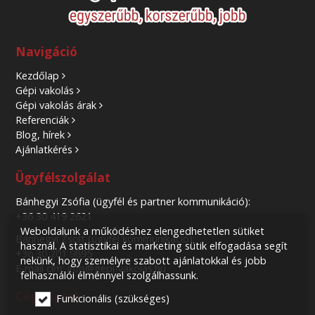
Navigáció
Kezdőlap
Gépi vakolás
Gépi vakolás árak
Referenciák
Blog, hírek
Ajánlatkérés
Ügyfélszolgálat
Bánhegyi Zsófia (ügyfél és partner kommunikáció):
+36 30 419 2621
Weboldalunk a működéshez elengedhetetlen sütiket
Bánhegyi Zsolt (ügyfél kommunikáció):
használ. A statisztikai és marketing sütik elfogadása segít
+36 30 201 9895
nekünk, hogy személyre szabott ajánlatokkal és jobb
E-mail cím: info@gepi-vakolas.hu
felhasználói élménnyel szolgálhassunk.
Cégadatok
Funkcionális (szükséges)