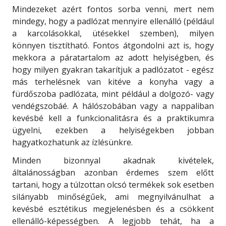
Mindezeket azért fontos sorba venni, mert nem
mindegy, hogy a padlózat mennyire ellenálló (például
a karcolásokkal, ütésekkel szemben), milyen
könnyen tisztítható. Fontos átgondolni azt is, hogy
mekkora a páratartalom az adott helyiségben, és
hogy milyen gyakran takarítjuk a padlózatot - egész
más terhelésnek van kitéve a konyha vagy a
fürdőszoba padlózata, mint például a dolgozó- vagy
vendégszobáé. A hálószobában vagy a nappaliban
kevésbé kell a funkcionalitásra és a praktikumra
ügyelni, ezekben a helyiségekben jobban
hagyatkozhatunk az ízlésünkre.
Minden bizonnyal akadnak kivételek,
általánosságban azonban érdemes szem előtt
tartani, hogy a túlzottan olcsó termékek sok esetben
silányabb minőségűek, ami megnyilvánulhat a
kevésbé esztétikus megjelenésben és a csökkent
ellenálló-képességben. A legjobb tehát, ha a