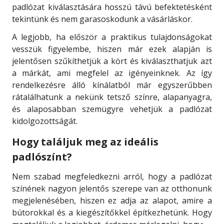
padlózat kiválasztására hosszú távú befektetésként
tekintünk és nem garasoskodunk a vásárláskor.
A legjobb, ha először a praktikus tulajdonságokat
vesszük figyelembe, hiszen már ezek alapján is
jelentősen szűkíthetjük a kört és kiválaszthatjuk azt
a márkát, ami megfelel az igényeinknek. Az így
rendelkezésre álló kínálatból már egyszerűbben
rátalálhatunk a nekünk tetsző színre, alapanyagra,
és alaposabban szemügyre vehetjük a padlózat
kidolgozottságát.
Hogy találjuk meg az ideális
padlószínt?
Nem szabad megfeledkezni arról, hogy a padlózat
színének nagyon jelentős szerepe van az otthonunk
megjelenésében, hiszen ez adja az alapot, amire a
bútorokkal és a kiegészítőkkel építkezhetünk. Hogy