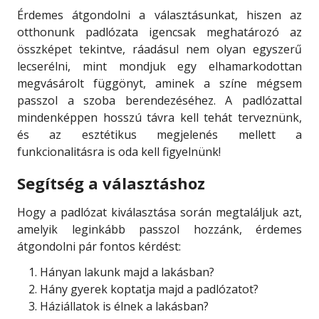
Érdemes átgondolni a választásunkat, hiszen az
otthonunk padlózata igencsak meghatározó az
összképet tekintve, ráadásul nem olyan egyszerű
lecserélni, mint mondjuk egy elhamarkodottan
megvásárolt függönyt, aminek a színe mégsem
passzol a szoba berendezéséhez. A padlózattal
mindenképpen hosszú távra kell tehát terveznünk,
és az esztétikus megjelenés mellett a
funkcionalitásra is oda kell figyelnünk!
Segítség a választáshoz
Hogy a padlózat kiválasztása során megtaláljuk azt,
amelyik leginkább passzol hozzánk, érdemes
átgondolni pár fontos kérdést:
Hányan lakunk majd a lakásban?
Hány gyerek koptatja majd a padlózatot?
Háziállatok is élnek a lakásban?