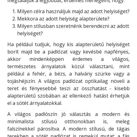
megtaláljuk a legjobbat, érdemes mérlegelni, hogy:
Milyen célra használjuk majd az adott helyiséget?
Mekkora az adott helyiség alapterülete?
Milyen stílusban szeretnénk berendezni az adott
helyiséget?
Ha például tudjuk, hogy kis alapterületű helyiséget
borít majd be a padlózat vagy kevésbé napfényes,
akkor mindenképpen érdemes a világos,
természetes árnyalatok közül választani, mint
például a fehér, a bézs, a halvány szürke vagy a
tojáshéjszín. A világos padlózat optikailag növeli a
teret és fényesebbé teszi az összhatást - kisebb
alapterületű szobában az ellenkező hatást érhetjük
el a sötét árnyalatokkal.
A világos padlószín jó választás a modern és
minimalista stílusú otthonokban is, meleg
falszínekkel párosítva. A modern stílusú, de tágas
terekben a sötét padlózat is remekül mutat: a fás