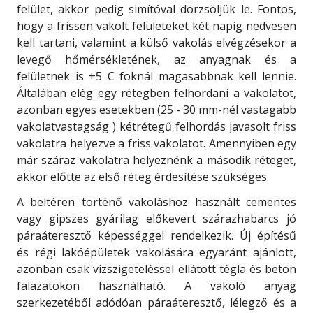
felület, akkor pedig simítóval dörzsöljük le. Fontos,
hogy a frissen vakolt felületeket két napig nedvesen
kell tartani, valamint a külső vakolás elvégzésekor a
levegő hőmérsékletének, az anyagnak és a
felületnek is +5 C foknál magasabbnak kell lennie.
Általában elég egy rétegben felhordani a vakolatot,
azonban egyes esetekben (25 - 30 mm-nél vastagabb
vakolatvastagság ) kétrétegű felhordás javasolt friss
vakolatra helyezve a friss vakolatot. Amennyiben egy
már száraz vakolatra helyeznénk a második réteget,
akkor előtte az első réteg érdesítése szükséges.
A beltéren történő vakoláshoz használt cementes
vagy gipszes gyárilag előkevert szárazhabarcs jó
páraáteresztő képességgel rendelkezik. Új építésű
és régi lakóépületek vakolására egyaránt ajánlott,
azonban csak vízszigeteléssel ellátott tégla és beton
falazatokon használható. A vakoló anyag
szerkezetéből adódóan páraáteresztő, lélegző és a