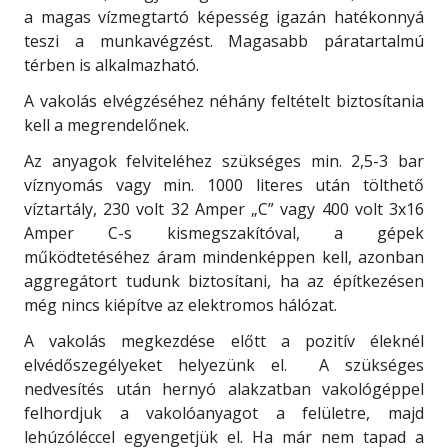
a magas vízmegtartó képesség igazán hatékonnyá
teszi a munkavégzést. Magasabb páratartalmú
térben is alkalmazható.
A vakolás elvégzéséhez néhány feltételt biztosítania
kell a megrendelőnek.
Az anyagok felviteléhez szükséges min. 2,5-3 bar
víznyomás vagy min. 1000 literes után tölthető
víztartály, 230 volt 32 Amper „C” vagy 400 volt 3x16
Amper C-s kismegszakítóval, a gépek
működtetéséhez áram mindenképpen kell, azonban
aggregátort tudunk biztosítani, ha az építkezésen
még nincs kiépítve az elektromos hálózat.
A vakolás megkezdése előtt a pozitív éleknél
elvédőszegélyeket helyezünk el. A szükséges
nedvesítés után hernyó alakzatban vakológéppel
felhordjuk a vakolóanyagot a felületre, majd
lehúzóléccel egyengetjük el. Ha már nem tapad a