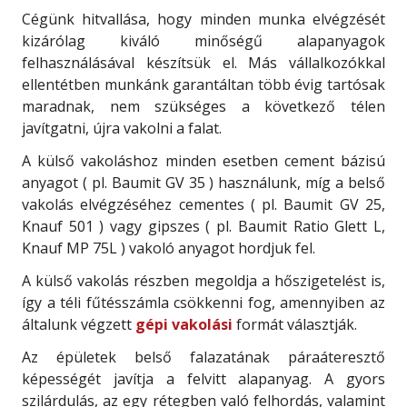
Cégünk hitvallása, hogy minden munka elvégzését
kizárólag kiváló minőségű alapanyagok
felhasználásával készítsük el. Más vállalkozókkal
ellentétben munkánk garantáltan több évig tartósak
maradnak, nem szükséges a következő télen
javítgatni, újra vakolni a falat.
A külső vakoláshoz minden esetben cement bázisú
anyagot ( pl. Baumit GV 35 ) használunk, míg a belső
vakolás elvégzéséhez cementes ( pl. Baumit GV 25,
Knauf 501 ) vagy gipszes ( pl. Baumit Ratio Glett L,
Knauf MP 75L ) vakoló anyagot hordjuk fel.
A külső vakolás részben megoldja a hőszigetelést is,
így a téli fűtésszámla csökkenni fog, amennyiben az
általunk végzett
gépi vakolási
formát választják.
Az épületek belső falazatának páraáteresztő
képességét javítja a felvitt alapanyag. A gyors
szilárdulás, az egy rétegben való felhordás, valamint