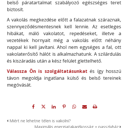
belső páratartalmat szabályozó egészséges teret
biztosít.
A vakolás megkezdése előtt a falazatnak száraznak,
szennyeződésmentesnek kell lennie. Az esetleges
hibákat, máló vakolatot, repedéseket, illetve a
vezetékek hornyait még a vakolás előtt néhány
nappal ki kell javítani. Ahol nem egységes a fal, ott
vakolaterősítő hálót is alkalmazhatunk. A szilárdulás
és kiszáradás után a kész felület glettelhető.
Válassza Ön is szolgáltatásunkat
és így hosszú
távon megoldja ingatlana külső és belső tereinek
megóvását.
Miért ne lehetne télen is vakolni?
Maximális energiatakarékosság = passzívház