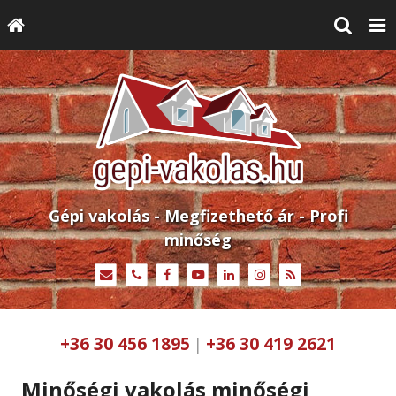
Gépi vakolás - Megfizethető ár - Profi
minőség
+36 30 456 1895
+36 30 419 2621
|
Minőségi vakolás minőségi