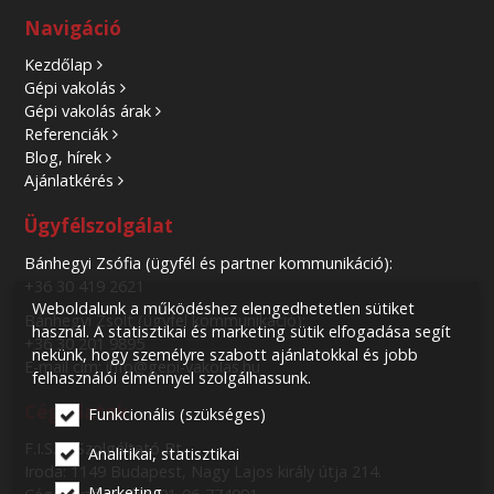
Navigáció
Kezdőlap
Gépi vakolás
Gépi vakolás árak
Referenciák
Blog, hírek
Ajánlatkérés
Ügyfélszolgálat
Bánhegyi Zsófia (ügyfél és partner kommunikáció):
+36 30 419 2621
Weboldalunk a működéshez elengedhetetlen sütiket
Bánhegyi Zsolt (ügyfél kommunikáció):
használ. A statisztikai és marketing sütik elfogadása segít
+36 30 201 9895
nekünk, hogy személyre szabott ajánlatokkal és jobb
E-mail cím: info@gepi-vakolas.hu
felhasználói élménnyel szolgálhassunk.
Cégadatok
Funkcionális (szükséges)
F.I.S.H. Szolgáltató Bt.
Analitikai, statisztikai
Iroda: 1149 Budapest, Nagy Lajos király útja 214.
Marketing