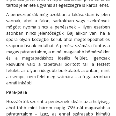
tartós jelenléte ugyanis az egészségre is káros lehet.
A penészspórák még azokban a lakásokban is jelen
vannak, ahol a falon, sarkokban vagy szekrények
mögött nyoma sincs a penésznek – ilyen esetben
azonban nincs jelentőségük. Baj akkor van, ha a
spóra olyan közegbe kerül, ahol megtelepedhet és
szaporodásnak indulhat. A penész számára fontos a
magas páratartalom, a minél magasabb hőmérséklet
és a megtapadáshoz ideális felület. Igencsak
kedvükre való a tapétával borított fal, a festett
felület, az olyan ridegebb burkolatok azonban, mint
a csempe, nem felel meg számára – a fuga azonban
annál inkább!
Pára-para
Hozzáértők szerint a penésznek ideális az a helyiség,
ahol több mint három napig 75%-nál magasabb a
páratartalom – igaz, az ennél szárazabb klímájú