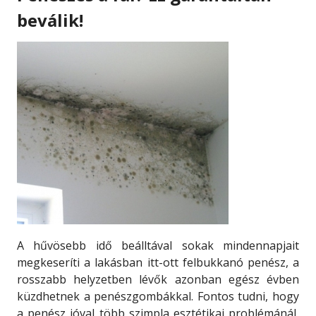
beválik!
A hűvösebb idő beálltával sokak mindennapjait
megkeseríti a lakásban itt-ott felbukkanó penész, a
rosszabb helyzetben lévők azonban egész évben
küzdhetnek a penészgombákkal. Fontos tudni, hogy
a penész jóval több szimpla esztétikai problémánál,