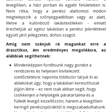
levegőben, a házi porban és egyéb felületeken is.
Nem ritka, hogy a penész alattomos módon
megtelepszik a szőnyegpadlóban vagy az alatt,
illetve a különböző lakástextileken - emiatt
érezhetjük az egész lakásban a penész jelenlétével
együtt járó jellegzetes, dohos szagot.
Amíg nem szánjuk rá magunkat erre a
drasztikus, ám eredményes megoldásra, az
alábbiak segíthetnek:
Mindenképpen fordítsunk nagy gondot a
rendszeres és helyesen kivitelezett
szellőztetésre: naponta többször tárjuk ki az
ablakokat úgy, hogy a lakásban kereszthuzat
jöjjön létre – ez nem csak abban segít, hogy
csökkenjen a helyiségek páratartalma és a
fülledt levegő kiszellőzzön, hanem a levegőben
keringő penészspóráktól is megszabadulhatunk.