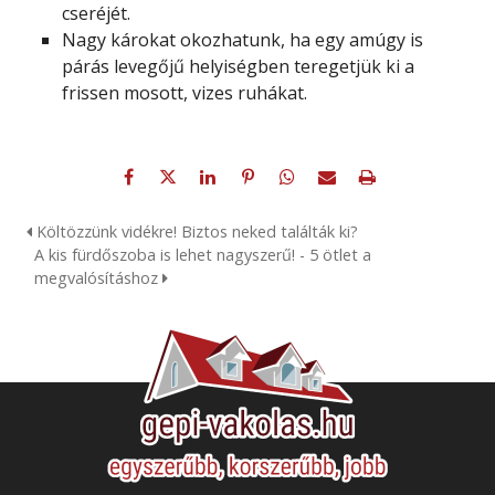
cseréjét.
Nagy károkat okozhatunk, ha egy amúgy is
párás levegőjű helyiségben teregetjük ki a
frissen mosott, vizes ruhákat.
Költözzünk vidékre! Biztos neked találták ki?
A kis fürdőszoba is lehet nagyszerű! - 5 ötlet a
megvalósításhoz