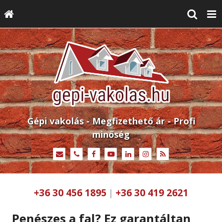
Gépi vakolás - Megfizethető ár - Profi
minőség
+36 30 456 1895
+36 30 419 2621
|
Penészes a fal? Ez garantáltan