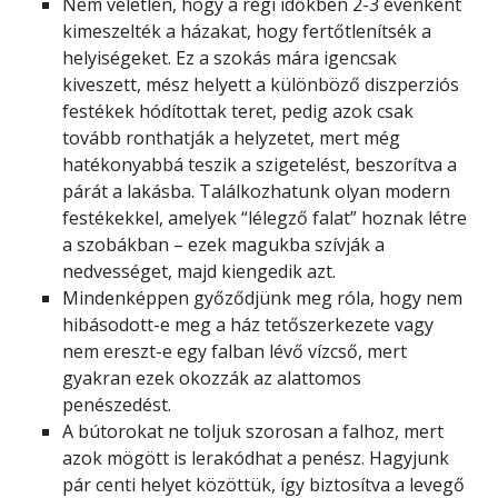
Nem véletlen, hogy a régi időkben 2-3 évenként
kimeszelték a házakat, hogy fertőtlenítsék a
helyiségeket. Ez a szokás mára igencsak
kiveszett, mész helyett a különböző diszperziós
festékek hódítottak teret, pedig azok csak
tovább ronthatják a helyzetet, mert még
hatékonyabbá teszik a szigetelést, beszorítva a
párát a lakásba. Találkozhatunk olyan modern
festékekkel, amelyek “lélegző falat” hoznak létre
a szobákban – ezek magukba szívják a
nedvességet, majd kiengedik azt.
Mindenképpen győződjünk meg róla, hogy nem
hibásodott-e meg a ház tetőszerkezete vagy
nem ereszt-e egy falban lévő vízcső, mert
gyakran ezek okozzák az alattomos
penészedést.
A bútorokat ne toljuk szorosan a falhoz, mert
azok mögött is lerakódhat a penész. Hagyjunk
pár centi helyet közöttük, így biztosítva a levegő