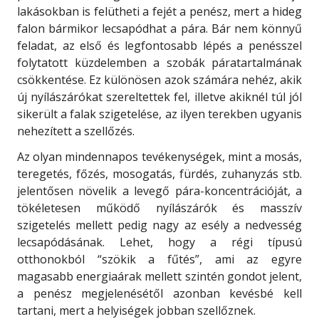
lakásokban is felütheti a fejét a penész, mert a hideg
falon bármikor lecsapódhat a pára. Bár nem könnyű
feladat, az első és legfontosabb lépés a penésszel
folytatott küzdelemben a szobák páratartalmának
csökkentése. Ez különösen azok számára nehéz, akik
új nyílászárókat szereltettek fel, illetve akiknél túl jól
sikerült a falak szigetelése, az ilyen terekben ugyanis
nehezített a szellőzés.
Az olyan mindennapos tevékenységek, mint a mosás,
teregetés, főzés, mosogatás, fürdés, zuhanyzás stb.
jelentősen növelik a levegő pára-koncentrációját, a
tökéletesen működő nyílászárók és masszív
szigetelés mellett pedig nagy az esély a nedvesség
lecsapódásának. Lehet, hogy a régi típusú
otthonokból “szökik a fűtés”, ami az egyre
magasabb energiaárak mellett szintén gondot jelent,
a penész megjelenésétől azonban kevésbé kell
tartani, mert a helyiségek jobban szellőznek.