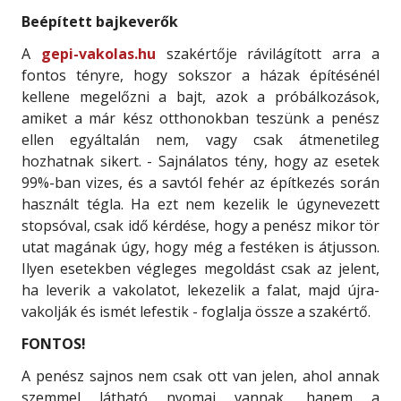
Beépített bajkeverők
A
gepi-vakolas.hu
szakértője rávilágított arra a
fontos tényre, hogy sokszor a házak építésénél
kellene megelőzni a bajt, azok a próbálkozások,
amiket a már kész otthonokban teszünk a penész
ellen egyáltalán nem, vagy csak átmenetileg
hozhatnak sikert. - Sajnálatos tény, hogy az esetek
99%-ban vizes, és a savtól fehér az építkezés során
használt tégla. Ha ezt nem kezelik le úgynevezett
stopsóval, csak idő kérdése, hogy a penész mikor tör
utat magának úgy, hogy még a festéken is átjusson.
Ilyen esetekben végleges megoldást csak az jelent,
ha leverik a vakolatot, lekezelik a falat, majd újra-
vakolják és ismét lefestik - foglalja össze a szakértő.
FONTOS!
A penész sajnos nem csak ott van jelen, ahol annak
szemmel látható nyomai vannak, hanem a