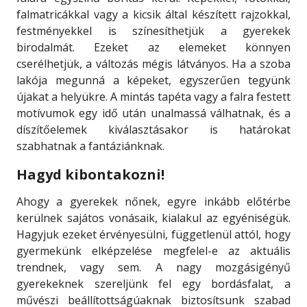
falmatricákkal vagy a kicsik által készített rajzokkal,
festményekkel is színesíthetjük a gyerekek
birodalmát. Ezeket az elemeket könnyen
cserélhetjük, a változás mégis látványos. Ha a szoba
lakója megunná a képeket, egyszerűen tegyünk
újakat a helyükre. A mintás tapéta vagy a falra festett
motívumok egy idő után unalmassá válhatnak, és a
díszítőelemek kiválasztásakor is határokat
szabhatnak a fantáziánknak.
Hagyd kibontakozni!
Ahogy a gyerekek nőnek, egyre inkább előtérbe
kerülnek sajátos vonásaik, kialakul az egyéniségük.
Hagyjuk ezeket érvényesülni, függetlenül attól, hogy
gyermekünk elképzelése megfelel-e az aktuális
trendnek, vagy sem. A nagy mozgásigényű
gyerekeknek szereljünk fel egy bordásfalat, a
művészi beállítottságúaknak biztosítsunk szabad