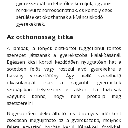
gyerekszobában lehetőleg kerüljük, ugy
anis
rendkívül felforrósodhatnak, és komoly égési
sérüléseket okozhatnak a kíváncsiskodó
gyerekeknek.
Az otthonosság titka
A lámpák, a fények életkortól függetlenül fontos
szerepet játszanak a gyerekszoba kialakításánál.
Egészen kicsi kortól kezdődően nyugtatóan hat a
sötétben félős vagy rosszul alvó gyerekekre a
halvány virrasztófény. Ágy mellé szerelhető
olvasólámpát csak a nagyobb gyermekek
szobájában helyezzünk el akkor, ha biztosak
vagyunk benne, hogy nem próbálja meg
szétszerelni.
Nagyszerűen dekorálható és bizonyos időnként
csodásan megújítható az a gyerekszoba, melynek
falára egyszínű borítás kerül. Képekkel, fotókkal,