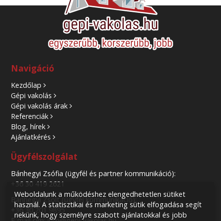
Navigáció
Kezdőlap
Gépi vakolás
Gépi vakolás árak
Referenciák
Blog, hírek
Ajánlatkérés
Ügyfélszolgálat
Bánhegyi Zsófia (ügyfél és partner kommunikáció):
+36 30 419 2621
Weboldalunk a működéshez elengedhetetlen sütiket
Bánhegyi Zsolt (ügyfél kommunikáció):
használ. A statisztikai és marketing sütik elfogadása segít
+36 30 201 9895
nekünk, hogy személyre szabott ajánlatokkal és jobb
E-mail cím: info@gepi-vakolas.hu