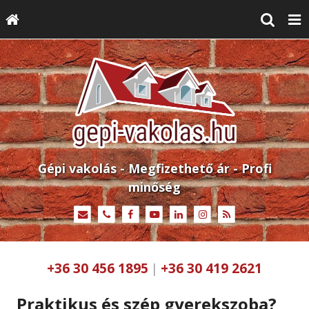
Gépi vakolás - Megfizethető ár - Profi
minőség
+36 30 456 1895
+36 30 419 2621
|
Praktikus és szép gyerekszoba?