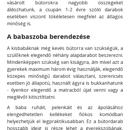
vásárolt bútorokra nagyobb összegeket
áldozhatunk, a csupán 1-2 évre szóló darabok
esetében viszont tökéletesen megfelel az átlagos
minőség is.
A babaszoba berendezése
A kisbabáknak még kevés bútorra van szükségük, a
szülőknek elegendő néhány alapdarabot beszerezni.
Mindenképpen szükség van kiságyra, ám mivel azt a
gyerekek maximum három évig használják, elegendő
közepes minőségű darabot választani, szerencsés
esetben jó állapotú, használt ágyra is bukkanhatunk
- ilyenkor elegendő a matracból újat venni vagy a
meglévőt kitisztíttatni.
A baba ruháit, pelenkáit és az ápolásához
elengedhetetlen kellékeket fiókos komódban
helyezhetjük el legpraktikusabban. Ez a bútordarab
hosszabb ideig is része lehet a gyerekszobának,