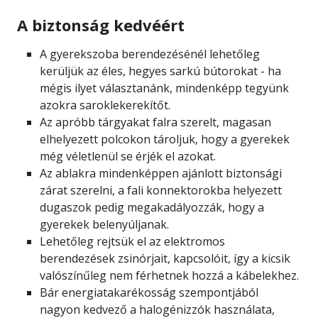
A biztonság kedvéért
A gyerekszoba berendezésénél lehetőleg
kerüljük az éles, hegyes sarkú bútorokat - ha
mégis ilyet választaná
nk, mindenképp tegyünk
azokra saroklekerekítőt.
Az apróbb tárgyakat falra szerelt, magasan
elhelyezett polcokon tároljuk, hogy a gyerekek
még véletlenül se érjék el azokat.
Az ablakra mindenképpen ajánlott biztonsági
zárat szerelni, a fali konnektorokba helyezett
dugaszok pedig megakadályozzák, hogy a
gyerekek belenyúljanak.
Lehetőleg rejtsük el az elektromos
berendezések zsinórjait, kapcsolóit, így a kicsik
valószínűleg nem férhetnek hozzá a kábelekhez.
Bár energiatakarékosság szempontjából
nagyon kedvező a halogénizzók használata,