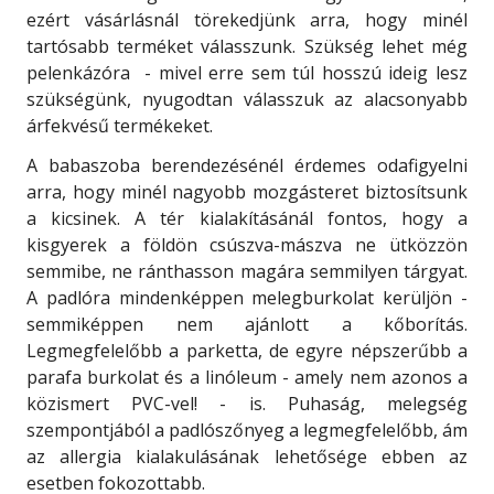
ezért vásárlásnál törekedjünk arra, hogy minél
tartósabb terméket válasszunk. Szükség lehet még
pelenkázóra - mivel erre sem túl hosszú ideig lesz
szükségünk, nyugodtan válasszuk az alacsonyabb
árfekvésű termékeket.
A babaszoba berendezésénél érdemes odafigyelni
arra, hogy minél nagyobb mozgásteret biztosítsunk
a kicsinek. A tér kialakításánál fontos, hogy a
kisgyerek a földön csúszva-mászva ne ütközzön
semmibe, ne ránthasson magára semmilyen tárgyat.
A padlóra mindenképpen melegburkolat kerüljön -
semmiképpen nem ajánlott a kőborítás.
Legmegfelelőbb a parketta, de egyre népszerűbb a
parafa burkolat és a linóleum - amely nem azonos a
közismert PVC-vel! - is. Puhaság, melegség
szempontjából a padlószőnyeg a legmegfelelőbb, ám
az allergia kialakulásának lehetősége ebben az
esetben fokozottabb.