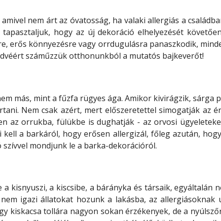
 amivel nem árt az óvatosság, ha valaki allergiás a családba
 tapasztaljuk, hogy az új dekoráció elhelyezését követően
sre, erős könnyezésre vagy orrdugulásra panaszkodik, min
kedvéért száműzzük otthonunkból a mutatós bajkeverőt!
 nem más, mint a fűzfa rügyes ága. Amikor kivirágzik, sárg
rtani. Nem csak azért, mert előszeretettel simogatják az é
en az orrukba, fülükbe is dughatják - az orvosi ügyeleteke
 kell a barkáról, hogy erősen allergizál, főleg azután, hog
jó szívvel mondjunk le a barka-dekorációról.
e a kisnyuszi, a kiscsibe, a bárányka és társaik, egyáltalá
 nem igazi állatokat hozunk a lakásba, az allergiásoknak
agy kiskacsa tollára nagyon sokan érzékenyek, de a nyúlsző