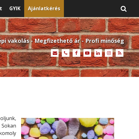
t
GYIK
Ajánlatkérés
pi vakolás - Megfizethető ár - Profi minőség
oljunk,
. Sokan
 komoly