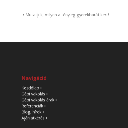
Mutatjuk, milyen a tényleg gyerekbarát kert!
Navigáció
Kezdőlap
Gépi vakolás
Gépi vakolás árak
Referenciák
Blog, hírek
Ajánlatkérés