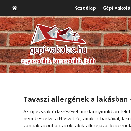
Kezdőlap
Gépi vakolá
Tavaszi allergének a lakásban -
Az új évszak érkezésével mindannyiunkban feléb
nem beszélve a Húsvétról, amikor barkával, kisn
vannak azonban azok, akik allergiával küzdene