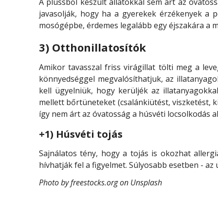
A plüssből készült állatokkal sem árt az óvatos
javasolják, hogy ha a gyerekek érzékenyek a 
mosógépbe, érdemes legalább egy éjszakára a mél
3) Otthonillatosítók
Amikor tavasszal friss virágillat tölti meg a le
könnyedséggel megvalósíthatjuk, az illatanyago
kell ügyelniük, hogy kerüljék az illatanyagokk
mellett bőrtüneteket (csalánkiütést, viszketést, 
így nem árt az óvatosság a húsvéti locsolkodás a
+1) Húsvéti tojás
Sajnálatos tény, hogy a tojás is okozhat aller
hívhatják fel a figyelmet. Súlyosabb esetben - az
Photo by freestocks.org on Unsplash