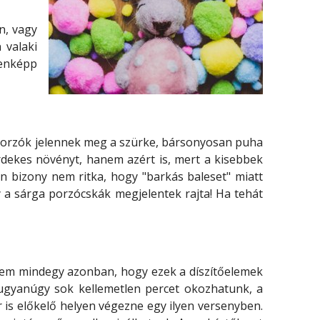
n, vagy
 valaki
denképp
a porzók jelennek meg a szürke, bársonyosan puha
rdekes növényt, hanem azért is, mert a kisebbek
n bizony nem ritka, hogy "barkás baleset" miatt
y a sárga porzócskák megjelentek rajta! Ha tehát
n nem mindegy azonban, hogy ezek a díszítőelemek
 ugyanúgy sok kellemetlen percet okozhatunk, a
r is előkelő helyen végezne egy ilyen versenyben.