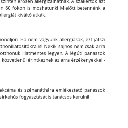
szintén erősen allergizálhatnak. A szakértők azt
en 60 fokon is moshatunk! Mielőtt betennénk a
ergiát kiváltó atkák.
 honoljon. Ha nem vagyunk allergiásak, ezt játszi
honillatosítókra is! Nekik sajnos nem csak arra
 otthonuk illatmentes legyen. A légúti panaszok
ha közvetlenül érintkeznek az arra érzékenyekkel -
és, ekcéma és szénanáthára emlékeztető panaszok
csirkehús fogyasztását is tanácsos kerülni!