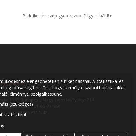
Praktikus és szép gyerekszoba? Így csináld!
űködéshez elengedhetetlen sütiket használ. A statisztikai és
égadatok
 elfogadása segít nekünk, hogy személyre szabott ajánlatokkal
.I.S.H. Szolgáltató Bt.
nálói élménnyel szolgálhassunk.
roda: 1149 Budapest, Nagy Lajos király útja 214.
nális (szükséges)
égjegyzék szám: 01-06-774991
dószám: 22315797-1-42
i, statisztikai
ng