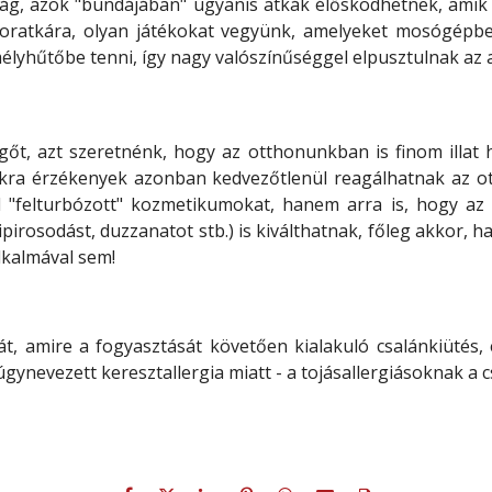
ság, azok "bundájában" ugyanis atkák élősködhetnek, amik 
poratkára, olyan játékokat vegyünk, amelyeket mosógépb
yhűtőbe tenni, így nagy valószínűséggel elpusztulnak az all
vegőt, azt szeretnénk, hogy az otthonunkban is finom illat
kra érzékenyek azonban kedvezőtlenül reagálhatnak az ott
al "felturbózott" kozmetikumokat, hanem arra is, hogy az
kipirosodást, duzzanatot stb.) is kiválthatnak, főleg akkor, 
lkalmával sem!
giát, amire a fogyasztását követően kialakuló csalánkiüt
 úgynevezett keresztallergia miatt - a tojásallergiásoknak a 