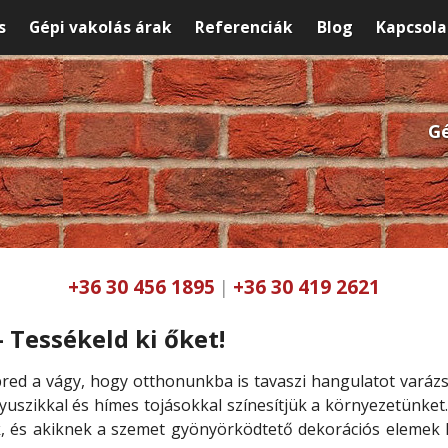
s
Gépi vakolás árak
Referenciák
Blog
Kapcsola
Gé
+36 30 456 1895
+36 30 419 2621
|
 Tessékeld ki őket!
red a vágy, hogy otthonunkba is tavaszi hangulatot varázs
yuszikkal és hímes tojásokkal színesítjük a környezetünket
k, és akiknek a szemet gyönyörködtető dekorációs elemek