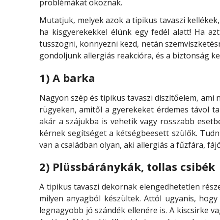
problémákat okoznak.
Mutatjuk, melyek azok a tipikus tavaszi kellékek,
ha kisgyerekekkel élünk egy fedél alatt! Ha azt
tüsszögni, könnyezni kezd, netán szemviszketé
gondoljunk allergiás reakcióra, és a biztonság 
1) A barka
Nagyon szép és tipikus tavaszi díszítőelem, ami
rügyeken, amitől a gyerekeket érdemes távol ta
akár a szájukba is vehetik vagy rosszabb esetb
kérnek segítséget a kétségbeesett szülők. Tudni
van a családban olyan, aki allergiás a fűzfára, fá
2) Plüssbáránykák, tollas csibék
A tipikus tavaszi dekornak elengedhetetlen rész
milyen anyagból készültek. Attól ugyanis, hogy
legnagyobb jó szándék ellenére is. A kiscsirke v