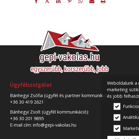
Weboldalunk a m
Ügyfélszolgálat
C
marketing sütik
Bánhegyi Zsófia (ügyfél és partner kommunikáció):
F
és jobb felhasz
+36 30 419 2621
I
Funkcio
C
Bánhegyi Zsolt (ügyfél kommunikáció):
A
Analitika
+36 30 201 9895
E-mail cím: info@gepi-vakolas.hu
Marketi